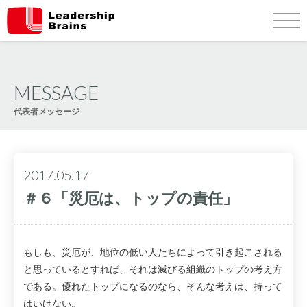
Warning
: Undefined variable $body_column_id in
/home/xs108482/leadership-
brains.co.jp/public_html/wp-content/themes/leadershipbrains/header.php
on line
125
class="post-template-default single single-post postid-134 single-format-standard category-0
category-1 page-message cat-message">
会社案内
サービス内容
MESSAGE
代表者メッセージ
実績 & 経験
代表者プロフィール
2017.05.17
代表者メッセージ
問い合わせ
＃６「災厄は、トップの責任」
もしも、災厄が、地位の低い人たちによって引き起こされる
と思っているとすれば、それは滅びる組織のトップの考え方
である。優れたトップになるのなら、そんな考えは、持って
はいけない。