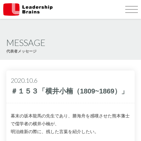
Warning
: Undefined variable $body_column_id in
/home/xs108482/leadership-
brains.co.jp/public_html/wp-content/themes/leadershipbrains/header.php
on line
125
class="post-template-default single single-post postid-838 single-format-standard category-0
category-1 page-message cat-message">
会社案内
サービス内容
MESSAGE
代表者メッセージ
実績 & 経験
代表者プロフィール
2020.10.6
代表者メッセージ
問い合わせ
＃１５３「横井小楠（1809~1869）」
幕末の坂本龍馬の先生であり、勝海舟を感嘆させた熊本藩士
で儒学者の横井小楠が、
明治維新の際に、残した言葉を紹介したい。