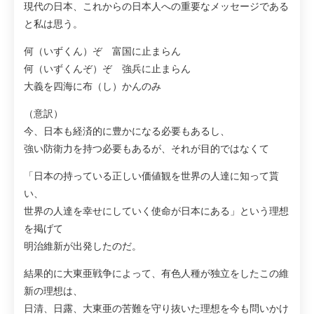
現代の日本、これからの日本人への重要なメッセージである
と私は思う。
何（いずくん）ぞ 富国に止まらん
何（いずくんぞ）ぞ 強兵に止まらん
大義を四海に布（し）かんのみ
（意訳）
今、日本も経済的に豊かになる必要もあるし、
強い防衛力を持つ必要もあるが、それが目的ではなくて
「日本の持っている正しい価値観を世界の人達に知って貰
い、
世界の人達を幸せにしていく使命が日本にある」という理想
を掲げて
明治維新が出発したのだ。
結果的に大東亜戦争によって、有色人種が独立をしたこの維
新の理想は、
日清、日露、大東亜の苦難を守り抜いた理想を今も問いかけ